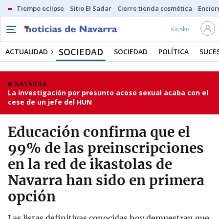
Tiempo eclipse
Sitio El Sadar
Cierre tienda cosmética
Encier
Kiosko
SOCIEDAD
ACTUALIDAD
SOCIEDAD
POLÍTICA
SUCE
NAVARRA
La investigación por presunto acoso sexual acaba con el
cese de un jefe del HUN
Educación confirma que el
99% de las preinscripciones
en la red de ikastolas de
Navarra han sido en primera
opción
Las listas definitivas conocidas hoy demuestran que