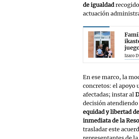
de igualdad
recogido 
actuación administra
Famil
ikast
juego
Izaro D
En ese marco, la moc
concretos: el apoyo 
afectadas; instar al
D
decisión atendiendo 
equidad y libertad d
inmediata de la Res
trasladar este acuerd
representantes de l