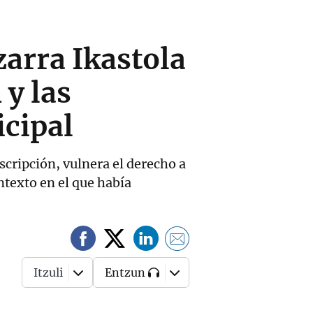
zarra Ikastola
 y las
icipal
scripción, vulnera el derecho a
ontexto en el que había
Itzuli
Entzun