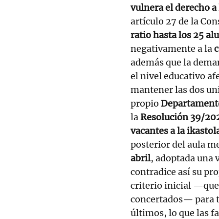
vulnera el derecho a 
artículo 27 de la Con
ratio hasta los 25 a
negativamente a la
c
además que la deman
el nivel educativo af
mantener las dos uni
propio
Departament
la
Resolución 39/202
vacantes a la ikastol
posterior del aula m
abril
, adoptada una v
contradice así su pro
criterio inicial —qu
concertados— para t
últimos, lo que las 