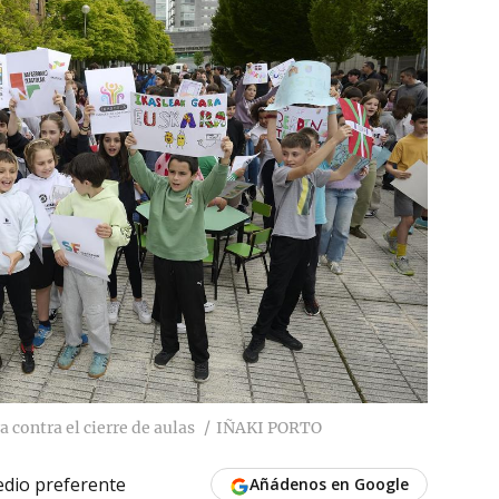
 contra el cierre de aulas
IÑAKI PORTO
dio preferente
Añádenos en Google