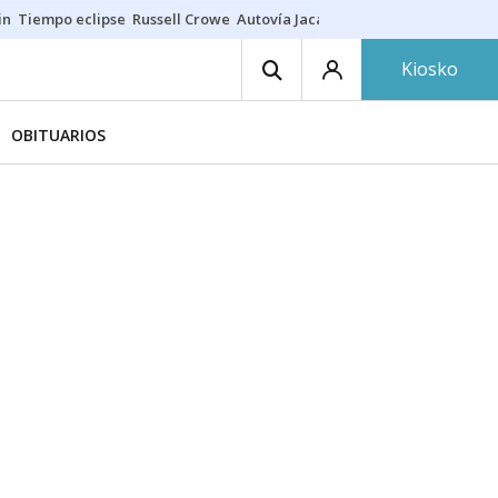
in
Tiempo eclipse
Russell Crowe
Autovía Jaca
Ronald Araújo
Prohibic
Kiosko
OBITUARIOS