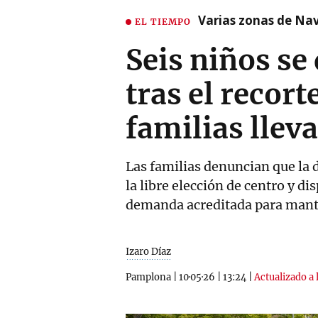
Varias zonas de Nav
EL TIEMPO
Seis niños se
tras el recort
familias llev
Las familias denuncian que la d
la libre elección de centro y d
demanda acreditada para mant
Izaro Díaz
Pamplona
|
10·05·26
|
13:24
|
Actualizado a 