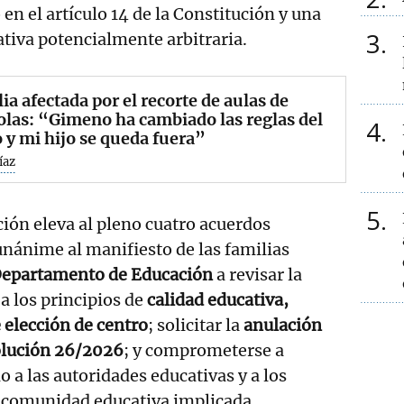
en el artículo 14 de la Constitución y una
3
tiva potencialmente arbitraria.
ia afectada por el recorte de aulas de
olas: “Gimeno ha cambiado las reglas del
4
 y mi hijo se queda fuera”
íaz
5
ión eleva al pleno cuatro acuerdos
unánime al manifiesto de las familias
epartamento de Educación
a revisar la
a los principios de
calidad educativa,
e elección de centro
; solicitar la
anulación
olución 26/2026
; y comprometerse a
o a las autoridades educativas y a los
a comunidad educativa implicada.