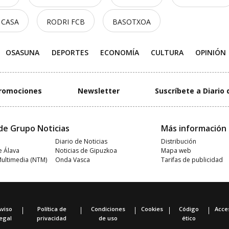
 CASA
RODRI FCB
BASOTXOA
OSASUNA
DEPORTES
ECONOMÍA
CULTURA
OPINIÓN
romociones
Newsletter
Suscríbete a Diario 
de Grupo Noticias
Más información
Diario de Noticias
Distribución
e Álava
Noticias de Gipuzkoa
Mapa web
Multimedia (NTM)
Onda Vasca
Tarifas de publicidad
Aviso
Política de
Condiciones
Cookies
Código
Acces
legal
privacidad
de uso
ético