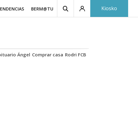
Kiosko
ENDENCIAS
BERM@TU
ituario Ángel
Comprar casa
Rodri FCB
Basotxoa