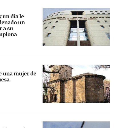
 un día le
ndenado un
 a su
amplona
de una mujer de
üesa