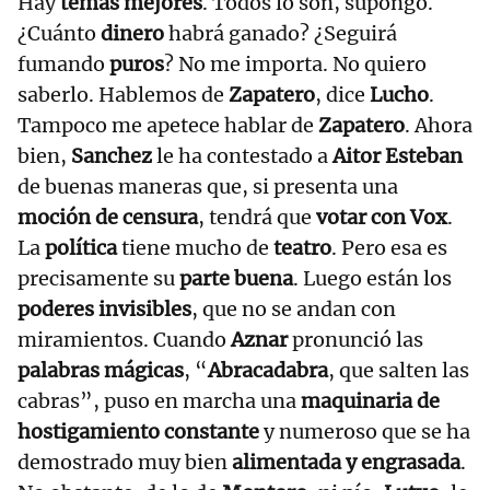
Hay
temas mejores
. Todos lo son, supongo.
¿Cuánto
dinero
habrá ganado? ¿Seguirá
fumando
puros
? No me importa. No quiero
saberlo. Hablemos de
Zapatero
, dice
Lucho
.
Tampoco me apetece hablar de
Zapatero
. Ahora
bien,
Sanchez
le ha contestado a
Aitor Esteban
de buenas maneras que, si presenta una
moción de censura
, tendrá que
votar con Vox
.
La
política
tiene mucho de
teatro
. Pero esa es
precisamente su
parte buena
. Luego están los
poderes invisibles
, que no se andan con
miramientos. Cuando
Aznar
pronunció las
palabras mágicas
, “
Abracadabra
, que salten las
cabras”, puso en marcha una
maquinaria de
hostigamiento constante
y numeroso que se ha
demostrado muy bien
alimentada y engrasada
.