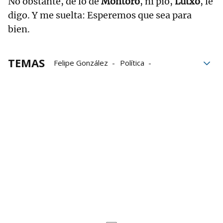
No obstante, de lo de
Montoro
, ni pío,
Lutxo
, le
digo. Y me suelta: Esperemos que sea para
bien.
TEMAS
Felipe González
Política
moción de censura