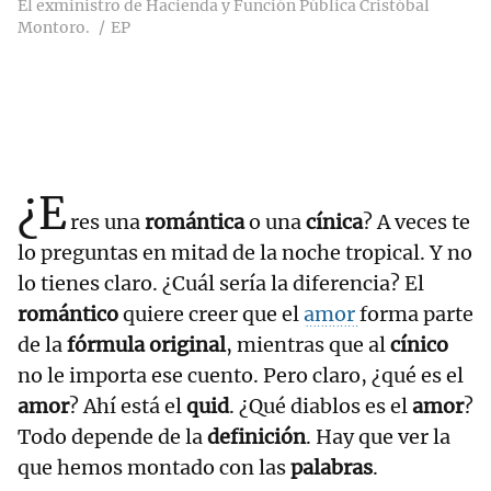
El exministro de Hacienda y Función Pública Cristóbal
Montoro.
EP
¿E
res una
romántica
o una
cínica
? A veces te
lo preguntas en mitad de la noche tropical. Y no
lo tienes claro. ¿Cuál sería la diferencia? El
romántico
quiere creer que el
amor
forma parte
de la
fórmula original
, mientras que al
cínico
no le importa ese cuento. Pero claro, ¿qué es el
amor
? Ahí está el
quid
. ¿Qué diablos es el
amor
?
Todo depende de la
definición
. Hay que ver la
que hemos montado con las
palabras
.