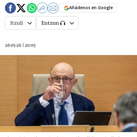
Añádenos en Google
Itzuli
Entzun
26·05·26
|
20:05