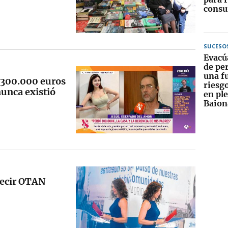
consu
SUCESO
Evacú
de pe
una f
 300.000 euros
riesg
nunca existió
en pl
Baion
decir OTAN