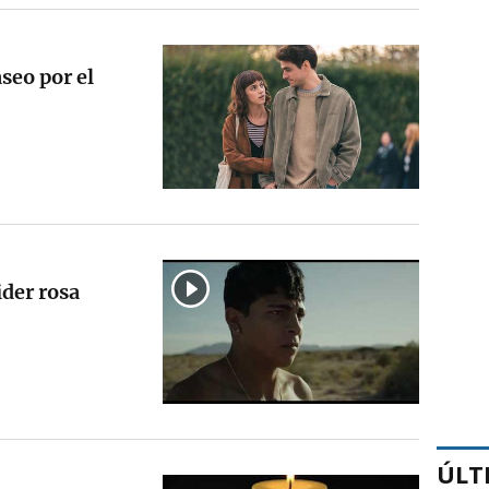
seo por el
ider rosa
ÚLT