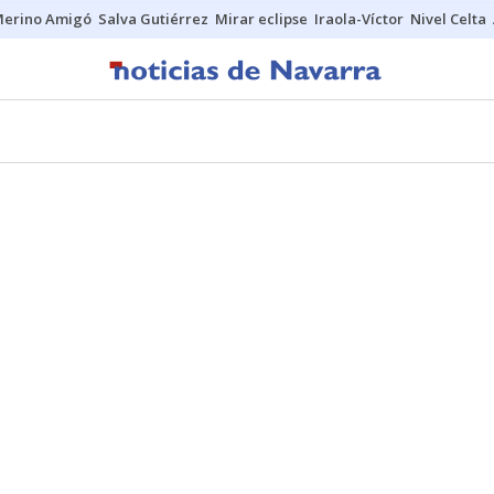
erino Amigó
Salva Gutiérrez
Mirar eclipse
Iraola-Víctor
Nivel Celta