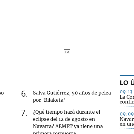
LO 
6
09:13
so
Salva Gutiérrez, 50 años de pelea
La Co
por 'Bilaketa'
confi
7
¿Qué tiempo hará durante el
09:09
eclipse del 12 de agosto en
Navar
en una
Navarra? AEMET ya tiene una
primera respuesta