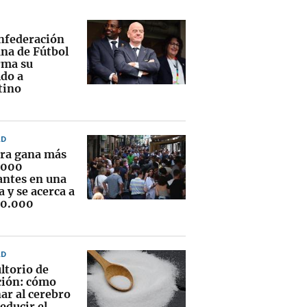
nfederación
ana de Fútbol
rma su
ldo a
tino
AD
ra gana más
.000
antes en una
 y se acerca a
00.000
AD
ltorio de
ción: cómo
ar al cerebro
educir el