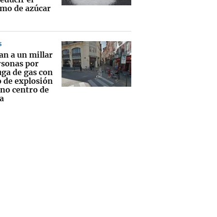
mo de azúcar
S
an a un millar
rsonas por
uga de gas con
o de explosión
eno centro de
a