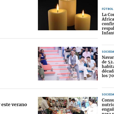
FÚTBOL
La Co
Afric
confi
respa
Infan
SOCIED
Navar
de 52
habit
década
los 7
SOCIED
Consu
r este verano
nutri
engañ
para r