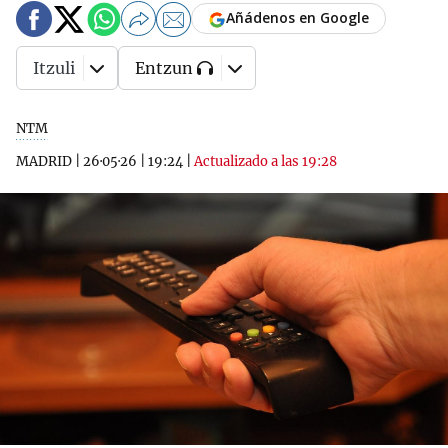
Añádenos en Google
Itzuli
Entzun
NTM
MADRID
|
26·05·26
|
19:24
|
Actualizado a las 19:28