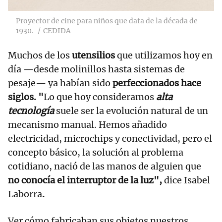
Proyector de cine para niños que data de la década de
1930.
CEDIDA
Muchos de los
utensilios
que utilizamos hoy en
día —desde molinillos hasta sistemas de
pesaje— ya habían sido
perfeccionados hace
siglos. "
Lo que hoy consideramos
alta
tecnología
suele ser la evolución natural de un
mecanismo manual. Hemos añadido
electricidad, microchips y conectividad, pero el
concepto básico, la solución al problema
cotidiano, nació de las manos de alguien que
no conocía el interruptor de la luz",
dice Isabel
Laborra
.
Ver cómo fabricaban sus objetos nuestros