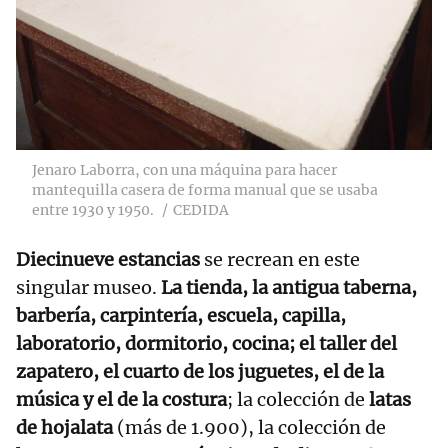
Jenaro Laborra, con una máquina para hacer
mantequilla casera de forma manual que se usaba
entre 1930 y 1950.
CEDIDA
Diecinueve estancias
se recrean en este
singular museo.
La tienda, la antigua taberna,
barbería, carpintería, escuela, capilla,
laboratorio, dormitorio, cocina; el taller del
zapatero, el cuarto de los juguetes, el de la
música y el de la costura
; la colección de
latas
de hojalata
(más de 1.900), la colección de