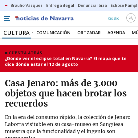
Braulio Vázquez
Entrega ilegal
Denuncia Ibiza
Eclipse Pamp
Kiosko
CULTURA
COMUNICACIÓN
ORTZADAR
AGENDA
MÚ
CUENTA ATRÁS
¿Dónde ver el eclipse total en Navarra? El mapa que te
dice dónde estar el 12 de agosto
Casa Jenaro: más de 3.000
objetos que hacen brotar los
recuerdos
En la era del consumo rápido, la colección de Jenaro
Laborra visitable en su casa-museo en Sangüesa
muestra que la funcionalidad y el ingenio son