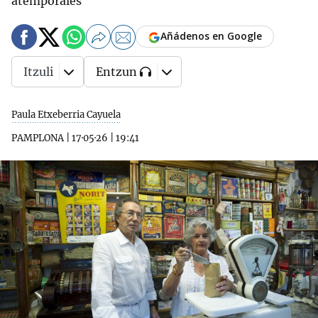
atemporales
Añádenos en Google
Itzuli
Entzun
Paula Etxeberria Cayuela
PAMPLONA
|
17·05·26
|
19:41