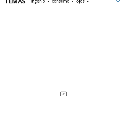
TEMAS
Ingenio
consumo
ojos
el tiempo
evolución
Sangüesa
museos
Objetos
Historia