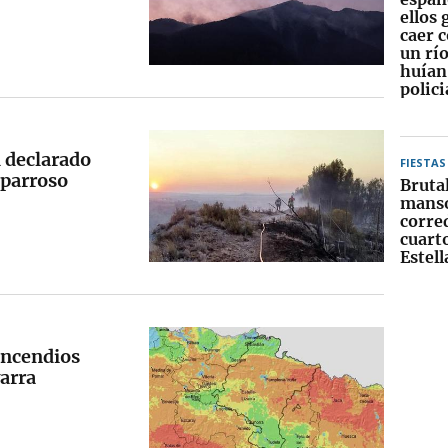
ellos 
caer c
un rí
huían
polici
l declarado
FIESTAS
aparroso
Bruta
manso
corre
cuart
Estel
incendios
varra