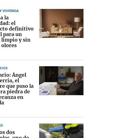
 VIVIENDA
a la
ad: el
cto definitivo
l para un
 limpio y sin
 olores
RIOS
ario: Ángel
rría, el
e que puso la
ra piedra de
peranza en
da
AD
os dos
oles, uno de