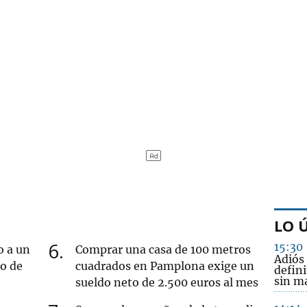
LO 
6
15:30
o a un
Comprar una casa de 100 metros
Adiós
ro de
cuadrados en Pamplona exige un
defini
sin m
sueldo neto de 2.500 euros al mes