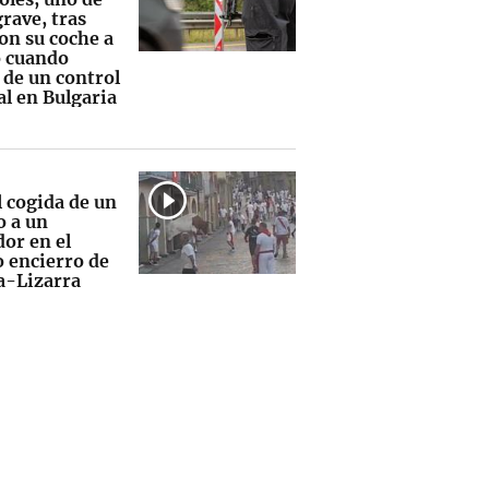
grave, tras
on su coche a
o cuando
 de un control
al en Bulgaria
l cogida de un
 a un
dor en el
o encierro de
la-Lizarra