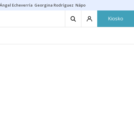
Ángel Echeverría
Georgina Rodríguez
Nápoles - Osasuna
Insultos rac
Kiosko