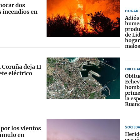
hocar dos
s incendios en
HOGAR Y
Adiós 
humed
produ
de Lid
hogar
malos
A Coruña deja 11
OBITUA
ete eléctrico
Obitu
Echeve
hombr
prime
la es
Ruan
 por los vientos
SOCIED
Herid
cúmulo en
españ