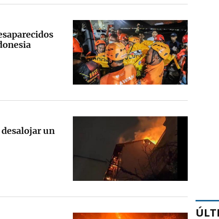
esaparecidos
ndonesia
 desalojar un
ÚLT