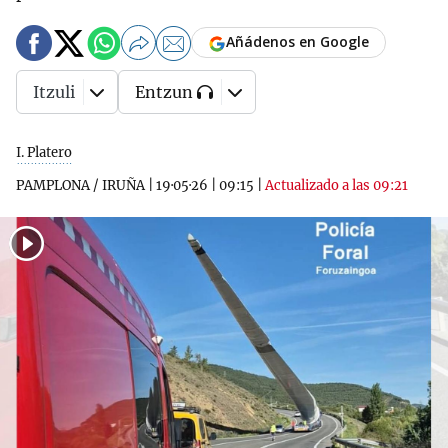
Añádenos en Google
Itzuli
Entzun
I. Platero
PAMPLONA / IRUÑA
|
19·05·26
|
09:15
|
Actualizado a las 09:21