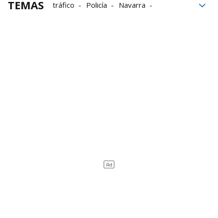
TEMAS
tráfico
Policía
Navarra
seguridad vial
Retenciones
Policía Foral