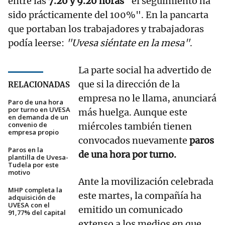
entre las
7.20 y 9.20 horas
"el seguimiento ha
sido prácticamente del 100%". En la pancarta
que portaban los trabajadores y trabajadoras
podía leerse:
"Uvesa siéntate en la mesa"
.
La parte social ha advertido de
que si la dirección de la
RELACIONADAS
empresa no le llama, anunciará
Paro de una hora
por turno en UVESA
más huelga. Aunque este
en demanda de un
convenio de
miércoles también tienen
empresa propio
convocados nuevamente
paros
Paros en la
de una hora por turno.
plantilla de Uvesa-
Tudela por este
motivo
Ante la movilización celebrada
MHP completa la
este martes, la compañía ha
adquisición de
UVESA con el
emitido un comunicado
91,77% del capital
extenso a los medios en que