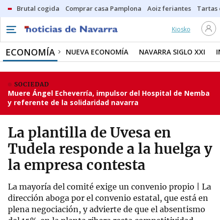
Brutal cogida
Comprar casa Pamplona
Aoiz feriantes
Tartas
Kiosko
ECONOMÍA
NUEVA ECONOMÍA
NAVARRA SIGLO XXI
SOCIEDAD
Muere Ángel Echeverría, impulsor del Hospital de Nemba
y referente de la solidaridad navarra
La plantilla de Uvesa en
Tudela responde a la huelga y
la empresa contesta
La mayoría del comité exige un convenio propio | La
dirección aboga por el convenio estatal, que está en
plena negociación, y advierte de que el absentismo