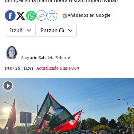
del 15% en la planta ribera resta competitividad
Añádenos en Google
Itzuli
Entzun
Sagrario Zabaleta Echarte
19·05·26
|
14:51
|
Actualizado a las 15:09