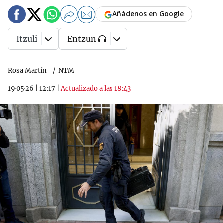
Añádenos en Google
Itzuli
Entzun
Rosa Martín
NTM
19·05·26
|
12:17
|
Actualizado a las 18:43