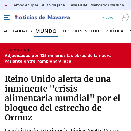
Tiempo eclipse
Autovía Jaca
Cese HUN
Mercado Osasuna
O
Kiosko
MUNDO
ACTUALIDAD
ELECCIONES EEUU
POLÍTICA
SOCIEDAD
Adjudicadas por 135 millones las obras de la nueva
variante entre Pamplona y Jaca
Reino Unido alerta de una
inminente "crisis
alimentaria mundial" por el
bloqueo del estrecho de
Ormuz
La ministra de Exteriores británica, Yvette Cooper,