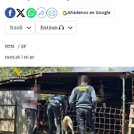
Añádenos en Google
Itzuli
Entzun
NTM
EP
19·05·26
|
16:30