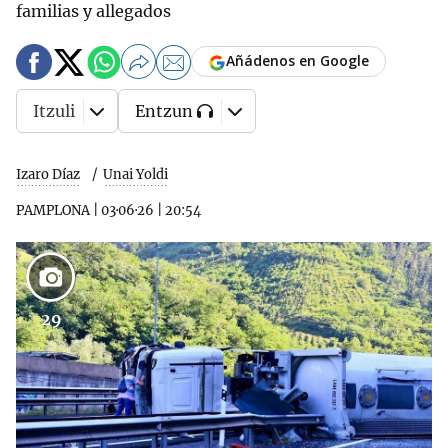
familias y allegados
Añádenos en Google
Itzuli
Entzun
Izaro Díaz
Unai Yoldi
PAMPLONA
|
03·06·26
|
20:54
29