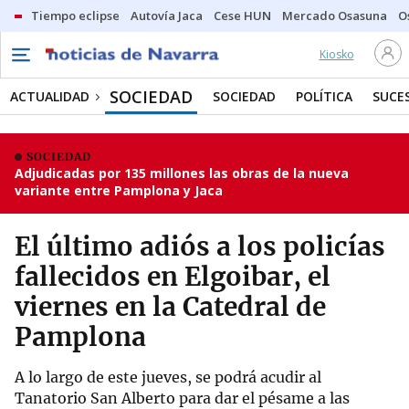
Tiempo eclipse
Autovía Jaca
Cese HUN
Mercado Osasuna
O
Kiosko
SOCIEDAD
ACTUALIDAD
SOCIEDAD
POLÍTICA
SUCE
SOCIEDAD
Adjudicadas por 135 millones las obras de la nueva
variante entre Pamplona y Jaca
El último adiós a los policías
fallecidos en Elgoibar, el
viernes en la Catedral de
Pamplona
A lo largo de este jueves, se podrá acudir al
Tanatorio San Alberto para dar el pésame a las