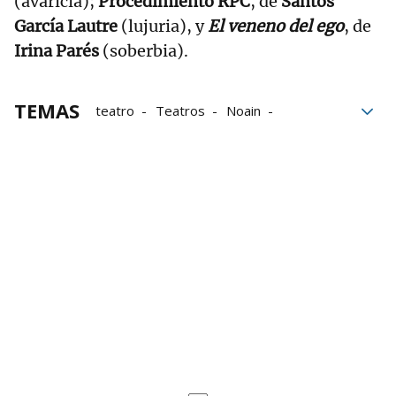
(avaricia);
Procedimiento RPC
, de
Santos
García Lautre
(lujuria), y
El veneno del ego
, de
Irina Parés
(soberbia).
TEMAS
teatro
Teatros
Noain
artes escénicas
espectáculos
espectadores
Programación
Programación de actividades culturales