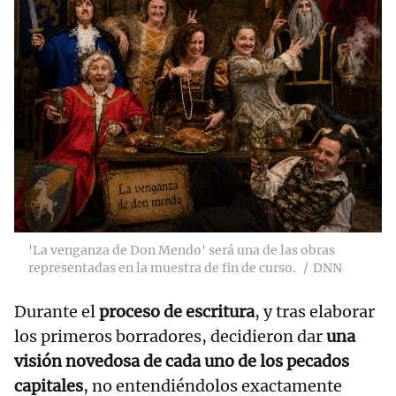
'La venganza de Don Mendo' será una de las obras
representadas en la muestra de fin de curso.
DNN
Durante el
proceso de escritura
, y tras elaborar
los primeros borradores, decidieron dar
una
visión novedosa de cada uno de los pecados
capitales
, no entendiéndolos exactamente