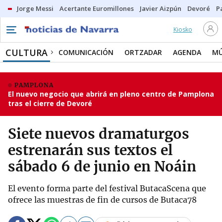
Jorge Messi
Acertante Euromillones
Javier Aizpún
Devoré
P
Kiosko
CULTURA
COMUNICACIÓN
ORTZADAR
AGENDA
MÚ
PAMPLONA
El nuevo negocio que abrirá en pleno centro de Pamplona
tras el cierre de Devoré
Siete nuevos dramaturgos
estrenarán sus textos el
sábado 6 de junio en Noáin
El evento forma parte del festival ButacaScena que
ofrece las muestras de fin de cursos de Butaca78