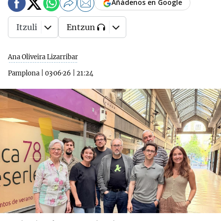
Añádenos en Google
Itzuli
Entzun
Ana Oliveira Lizarribar
Pamplona
|
03·06·26
|
21:24