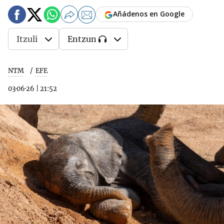
Añádenos en Google
Itzuli
Entzun
NTM
EFE
03·06·26
|
21:52