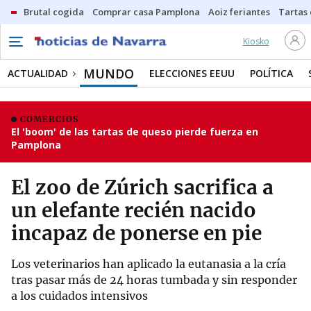
Brutal cogida
Comprar casa Pamplona
Aoiz feriantes
Tartas
Kiosko
MUNDO
ACTUALIDAD
ELECCIONES EEUU
POLÍTICA
COMERCIOS
El 'boom' de las tartas de queso pierde fuerza en
Pamplona
El zoo de Zúrich sacrifica a
un elefante recién nacido
incapaz de ponerse en pie
Los veterinarios han aplicado la eutanasia a la cría
tras pasar más de 24 horas tumbada y sin responder
a los cuidados intensivos