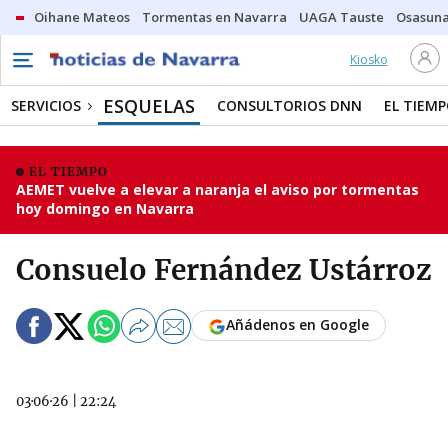
Oihane Mateos
Tormentas en Navarra
UAGA Tauste
Osasuna
Kiosko
ESQUELAS
SERVICIOS
CONSULTORIOS DNN
EL TIEM
EL TIEMPO
AEMET vuelve a elevar a naranja el aviso por tormentas
hoy domingo en Navarra
Consuelo Fernández Ustárroz
Añádenos en Google
03·06·26
|
22:24