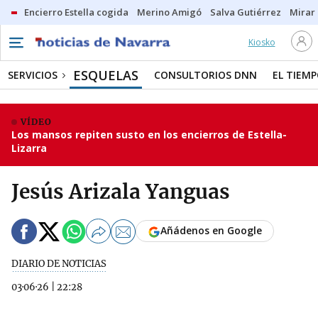
Encierro Estella cogida
Merino Amigó
Salva Gutiérrez
Mirar 
Kiosko
ESQUELAS
SERVICIOS
CONSULTORIOS DNN
EL TIEM
VÍDEO
Los mansos repiten susto en los encierros de Estella-
Lizarra
Jesús Arizala Yanguas
Añádenos en Google
DIARIO DE NOTICIAS
03·06·26
|
22:28