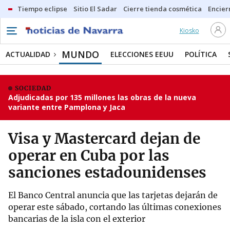
Tiempo eclipse
Sitio El Sadar
Cierre tienda cosmética
Encier
Kiosko
MUNDO
ACTUALIDAD
ELECCIONES EEUU
POLÍTICA
SOCIEDAD
Adjudicadas por 135 millones las obras de la nueva
variante entre Pamplona y Jaca
Visa y Mastercard dejan de
operar en Cuba por las
sanciones estadounidenses
El Banco Central anuncia que las tarjetas dejarán de
operar este sábado, cortando las últimas conexiones
bancarias de la isla con el exterior