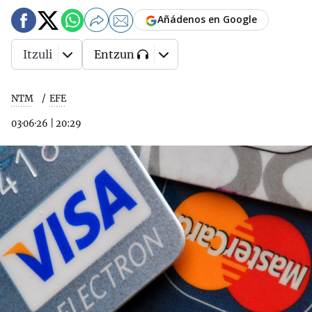
Añádenos en Google
Itzuli
Entzun
NTM
EFE
03·06·26
|
20:29