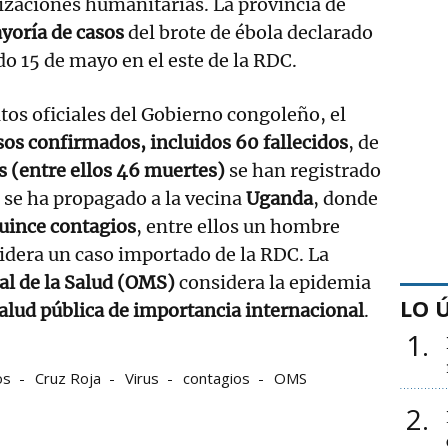
izaciones humanitarias. La provincia de
ayoría de casos
del brote de ébola declarado
do 15 de mayo en el este de la RDC.
tos oficiales del Gobierno congoleño, el
sos confirmados, incluidos 60 fallecidos
, de
s (entre ellos 46 muertes)
se han registrado
a se ha propagado a la vecina
Uganda
, donde
uince contagios
, entre ellos un hombre
sidera un caso importado de la RDC. La
l de la Salud (OMS)
considera la epidemia
LO 
alud pública de importancia internacional
.
1
os
Cruz Roja
Virus
contagios
OMS
2