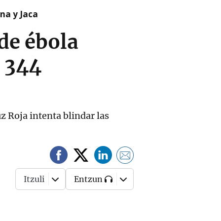
na y Jaca
de ébola
a 344
z Roja intenta blindar las
Itzuli
Entzun