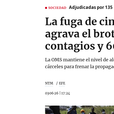
Adjudicadas por 135 
SOCIEDAD
La fuga de ci
agrava el bro
contagios y 
La OMS mantiene el nivel de ale
cárceles para frenar la propaga
NTM
EFE
03·06·26
|
17:24