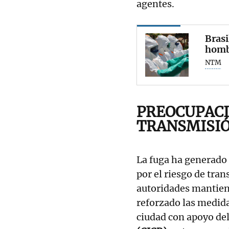
agentes.
Brasi
homb
NTM
PREOCUPACI
TRANSMISI
La fuga ha generado
por el riesgo de tra
autoridades mantie
reforzado las medida
ciudad con apoyo de