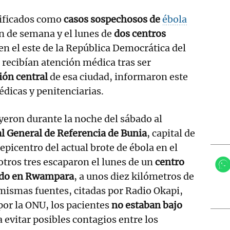
tificados como
casos sospechosos de
ébola
in de semana y el lunes de
dos centros
 en el este de la República Democrática del
 recibían atención médica tras ser
ión central
de esa ciudad, informaron este
dicas y penitenciarias.
eron durante la noche del sábado al
l General de Referencia de Bunia
, capital de
, epicentro del actual brote de ébola en el
otros tres escaparon el lunes de un
centro
uado en Rwampara
, a unos diez kilómetros de
 mismas fuentes, citadas por Radio Okapi,
or la ONU, los pacientes
no estaban bajo
 evitar posibles contagios entre los