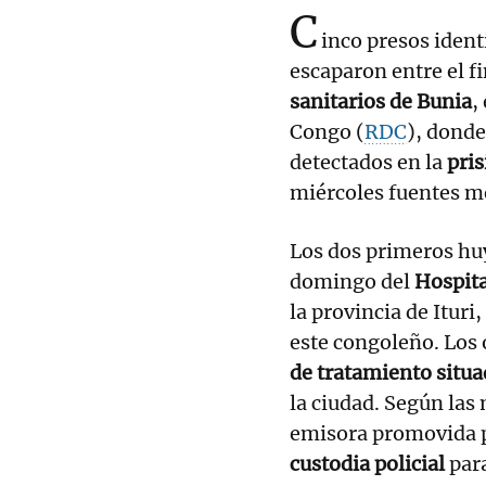
C
inco presos iden
escaparon entre el f
sanitarios de Bunia
,
Congo (
RDC
), donde
detectados en la
pris
miércoles fuentes mé
Los dos primeros huy
domingo del
Hospita
la provincia de Ituri
este congoleño. Los 
de tratamiento sit
la ciudad. Según las
emisora promovida p
custodia policial
para