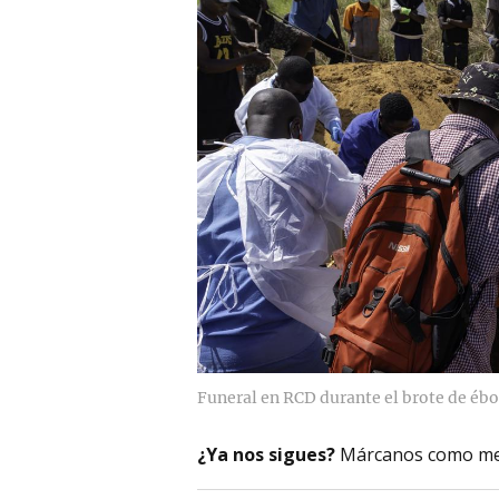
Funeral en RCD durante el brote de ébo
¿Ya nos sigues?
Márcanos como me