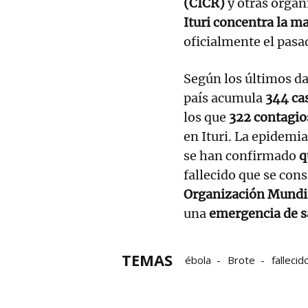
(CICR)
y otras organ
Ituri concentra la m
oficialmente el pasa
Según los últimos da
país acumula
344 ca
los que
322 contagio
en Ituri. La epidemi
se han confirmado
q
fallecido que se con
Organización Mundia
una
emergencia de s
TEMAS
ébola
Brote
fallecid