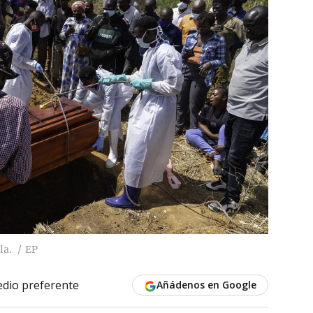
la.
EP
dio preferente
Añádenos en Google