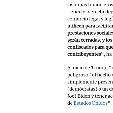
sistemas financieros
tienen el derecho leg
comercio legal y leg
utilicen para facilit
prestaciones sociales
serán cerradas, y l
confiscados para que
contribuyentes
", ha
A juicio de Trump, 
peligroso" el hecho 
simplemente present
(demócratas) o un d
Joe) Biden y tener ac
de
Estados Unidos
".