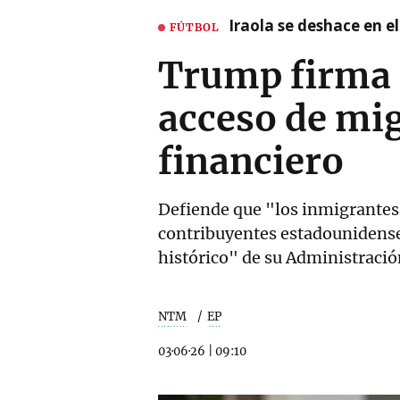
Iraola se deshace en e
FÚTBOL
Trump firma u
acceso de mi
financiero
Defiende que "los inmigrantes 
contribuyentes estadounidenses
histórico" de su Administración
NTM
EP
03·06·26
|
09:10