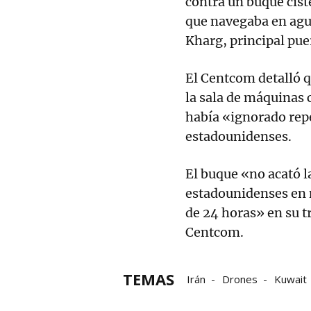
contra un buque cist
que navegaba en agua
Kharg, principal puer
El Centcom detalló q
la sala de máquinas 
había «ignorado repe
estadounidenses.
El buque «no acató l
estadounidenses en m
de 24 horas» en su t
Centcom.
TEMAS
Irán
Drones
Kuwait