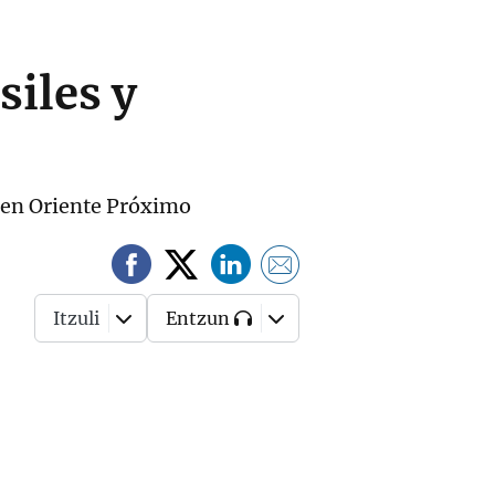
siles y
n en Oriente Próximo
Itzuli
Entzun