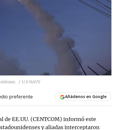
nidense.
U.S NAVY
dio preferente
Añádenos en Google
al de EE.UU. (CENTCOM) informó este
stadounidenses y aliadas interceptaron