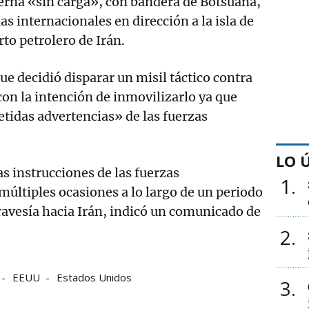
erna «sin carga», con bandera de Botsuana,
s internacionales en dirección a la isla de
to petrolero de Irán.
ue decidió disparar un misil táctico contra
con la intención de inmovilizarlo ya que
tidas advertencias» de las fuerzas
LO 
as instrucciones de las fuerzas
1
últiples ocasiones a lo largo de un periodo
ravesía hacia Irán, indicó un comunicado de
2
EEUU
Estados Unidos
3