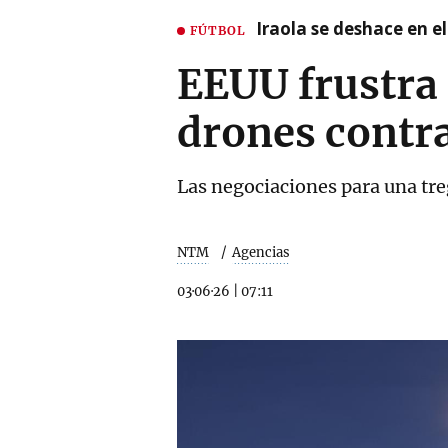
Iraola se deshace en e
FÚTBOL
EEUU frustra 
drones contr
Las negociaciones para una tre
NTM
Agencias
03·06·26
|
07:11