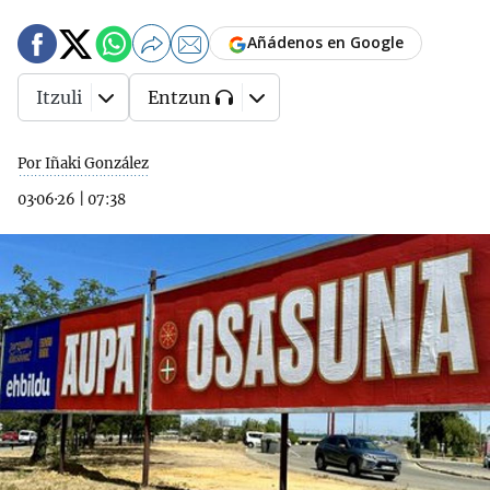
Añádenos en Google
Itzuli
Entzun
Por Iñaki González
03·06·26
|
07:38