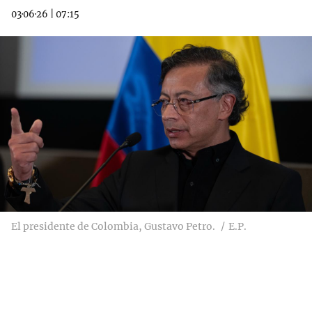
03·06·26
|
07:15
El presidente de Colombia, Gustavo Petro.
E.P.