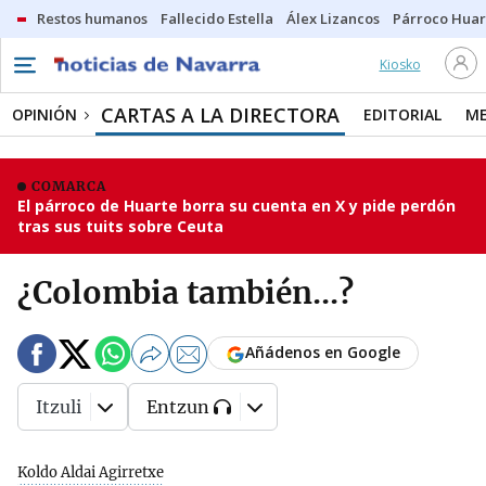
Restos humanos
Fallecido Estella
Álex Lizancos
Párroco Huar
Kiosko
CARTAS A LA DIRECTORA
OPINIÓN
EDITORIAL
ME
COMARCA
El párroco de Huarte borra su cuenta en X y pide perdón
tras sus tuits sobre Ceuta
¿Colombia también...?
Añádenos en Google
Itzuli
Entzun
Koldo Aldai Agirretxe