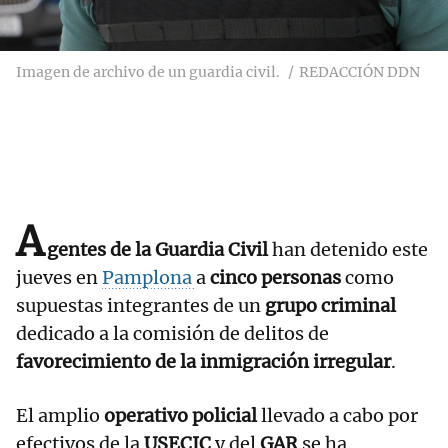
Imagen de archivo de un guardia civil.
REDACCIÓN DDN
A
gentes de la Guardia Civil
han detenido este
jueves en
Pamplona
a
cinco personas
como
supuestas integrantes de un
grupo criminal
dedicado a la comisión de delitos de
favorecimiento de la inmigración irregular
.
El amplio
operativo policial
llevado a cabo por
efectivos de la
USECIC
y del
GAR
se ha