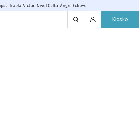
ipse
Iraola-Víctor
Nivel Celta
Ángel Echeverría
Obituario Ángel
Kiosko