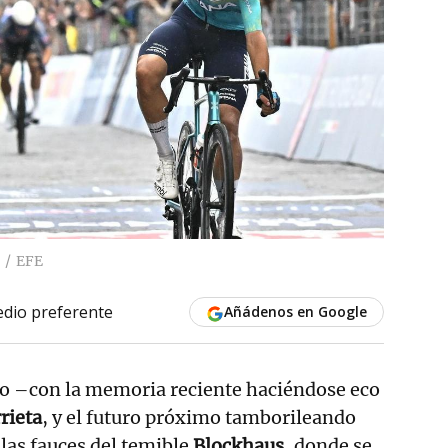
EFE
dio preferente
Añádenos en Google
ro –con la memoria reciente haciéndose eco
rieta
, y el futuro próximo tamborileando
las fauces del temible
Blockhaus
, donde se