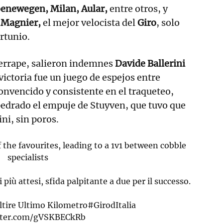
enewegen, Milan, Aular,
entre otros, y
 Magnier,
el mejor velocista del
Giro
, solo
rtunio.
derrape, salieron indemnes
Davide Ballerini
 victoria fue un juego de espejos entre
convencido y consistente en el traqueteo,
pedrado el empuje de Stuyven, que tuvo que
ini, sin poros.
f the favourites, leading to a 1v1 between cobble
specialists
i più attesi, sfida palpitante a due per il successo.
tire
Ultimo Kilometro
#GirodItalia
itter.com/gVSKBECkRb