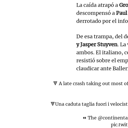
La caída atrapó a
Gro
descompensó a
Paul
derrotado por el info
De esa trampa, del 
y Jasper Stuyven
. La
ambos. El italiano, 
resistió sobre el em
claudicar ante Baller
🔻 A late crash taking out most o
🔻Una caduta taglia fuori i velocist
⏪ The
@continental
pic.tw