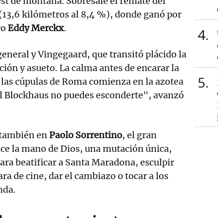
est de montaña. Sobresale el remate del
(13,6 kilómetros al 8,4 %), donde ganó por
ro
Eddy Merckx
.
4
general y Vingegaard, que transitó plácido la
ción y asueto. La calma antes de encarar la
5
 las cúpulas de Roma comienza en la azotea
el Blockhaus no puedes esconderte", avanzó
 también en
Paolo Sorrentino
, el gran
rece la mano de Dios, una mutación única,
ara beatificar a Santa Maradona, esculpir
ra de cine, dar el cambiazo o tocar a los
nda.