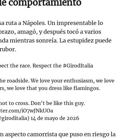
le comportamiento
sa ruta a Nápoles. Un impresentable lo
brazo, amagó, y después tocó a varios
onda mientras sonreía. La estupidez puede
 rubor.
pect the race. Respect the
#GirodItalia
 the roadside. We love your enthusiasm, we love
rs, we love that you dress like flamingos.
not to cross. Don't be like this guy.
itter.com/iO7wJNkUOa
@giroditalia)
14 de mayo de 2026
 aspecto camorrista que puso en riesgo la