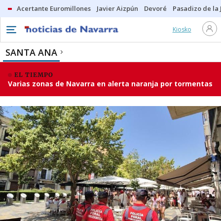
Acertante Euromillones
Javier Aizpún
Devoré
Pasadizo de la
Kiosko
SANTA ANA
EL TIEMPO
Varias zonas de Navarra en alerta naranja por tormentas