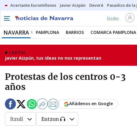
Acertante Euromillones
Javier Aizpún
Devoré
Pasadizo de la
Kiosko
NAVARRA
PAMPLONA
BARRIOS
COMARCA PAMPLONA
CARTAS
Javier Aizpún, tus ideas no nos representan
Protestas de los centros 0-3
años
Añádenos en Google
Itzuli
Entzun