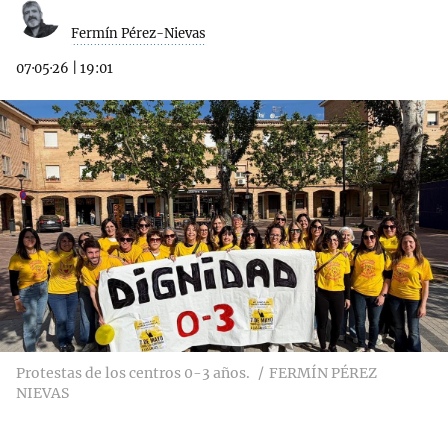
Fermín Pérez-Nievas
07·05·26
|
19:01
Protestas de los centros 0-3 años.
FERMÍN PÉREZ
NIEVAS