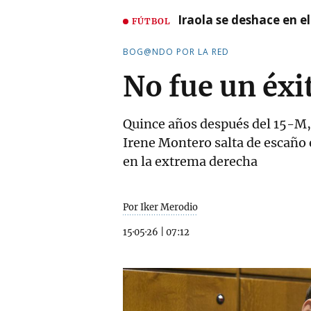
Iraola se deshace en e
FÚTBOL
BOG@NDO POR LA RED
No fue un éxi
Quince años después del 15-M, 
Irene Montero salta de escaño 
en la extrema derecha
Por Iker Merodio
15·05·26
|
07:12