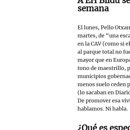
A EH Bildu se
semana
El lunes, Pello Otxa
martes, de “una esca
en la CAV (como si e
al parque total no fu
mayor que en Europa)
tono de maestrillo, p
municipios gobernad
menos suelo ceden p
(lo sacaban en Diari
De promover esa viv
hablamos. Ni habla.
¿Qué es espe