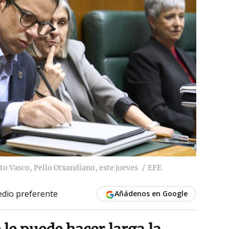
to Vasco, Pello Otxandiano, este jueves
EFE
dio preferente
Añádenos en Google