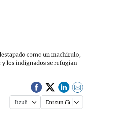
a destapado como un machirulo,
 y los indignados se refugian
Itzuli
Entzun