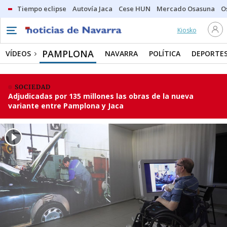
Tiempo eclipse
Autovía Jaca
Cese HUN
Mercado Osasuna
O
Kiosko
PAMPLONA
VÍDEOS
NAVARRA
POLÍTICA
DEPORTE
SOCIEDAD
Adjudicadas por 135 millones las obras de la nueva
variante entre Pamplona y Jaca