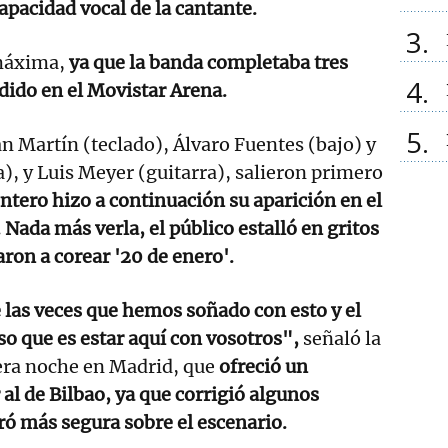
apacidad vocal de la cantante.
3
máxima,
ya que la banda completaba tres
4
dido en el Movistar Arena.
5
n Martín (teclado), Álvaro Fuentes (bajo) y
a), y Luis Meyer (guitarra), salieron primero
tero hizo a continuación su aparición en el
 Nada más verla, el público estalló en gritos
ron a corear '20 de enero'.
e las veces que hemos soñado con esto y el
so que es estar aquí con vosotros",
señaló la
era noche en Madrid, que
ofreció un
 al de Bilbao, ya que corrigió algunos
ró más segura sobre el escenario.