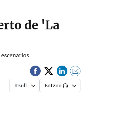
rto de 'La
 escenarios
Itzuli
Entzun