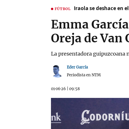
Iraola se deshace en e
FÚTBOL
Emma García y
Oreja de Van
La presentadora guipuzcoana n
Eder García
Periodista en NTM
01·06·26
|
09:58