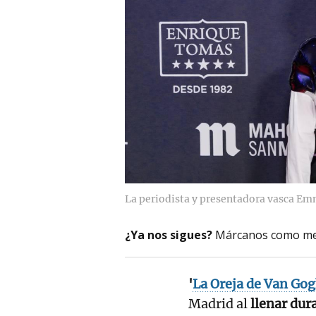
La periodista y presentadora vasca Em
¿Ya nos sigues?
Márcanos como me
'
La Oreja de Van Go
Madrid al
llenar dur