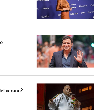
yo
del verano?