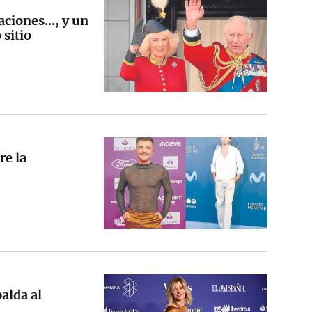
ciones..., y un
 sitio
re la
palda al