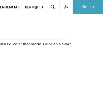
Kiosko
ENDENCIAS
BERM@TU
nta Fe
Volar incómodo
Calor en Navarra
Coches hidrógeno
A