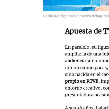
Gorka Rodríguez es el nuevo fichaje de
Apuesta de T
En paralelo, su figu
amplia: la de una
tel
audiencia
sin renunc
intento como pocas,
sino nacida en el cao
propio en RTVE
, im
entorno creativo, co
presentadora ocasion
A sus 36 años, Lalac