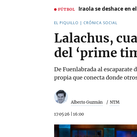
Iraola se deshace en e
FÚTBOL
EL PIQUILLO | CRÓNICA SOCIAL
Lalachus, cu
del ‘prime ti
De Fuenlabrada al escaparate de
propia que conecta donde otro
Alberto Guzmán
NTM
17·05·26
|
16:00