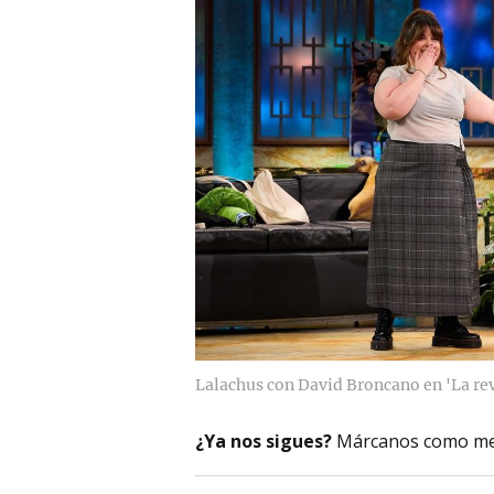
Lalachus con David Broncano en 'La re
¿Ya nos sigues?
Márcanos como me