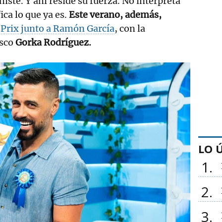
chiste. Y ahí reside su fuerza. No interpreta
ica lo que ya es.
Este verano, además,
 Prix junto a Ramón García
, con la
asco
Gorka Rodríguez.
LO 
1
2
3