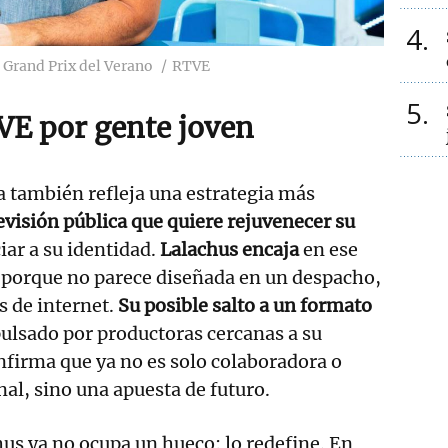
4
l Grand Prix del Verano
RTVE
5
VE por gente joven
ra también refleja una estrategia más
evisión pública que quiere rejuvenecer su
iar a su identidad.
Lalachus encaja
en ese
 porque no parece diseñada en un despacho,
s de internet.
Su posible salto a un formato
pulsado por productoras cercanas a su
nfirma que ya no es solo colaboradora o
al, sino una apuesta de futuro.
hus ya no ocupa un hueco: lo redefine. En