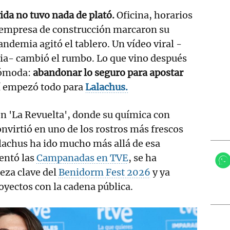
vida no tuvo nada de plató.
Oficina, horarios
a empresa de construcción marcaron su
andemia agitó el tablero. Un vídeo viral -
ia- cambió el rumbo. Lo que vino después
cómoda:
abandonar lo seguro para apostar
hí empezó todo para
Lalachus.
con 'La Revuelta', donde su química con
onvirtió en uno de los rostros más frescos
lachus ha ido mucho más allá de esa
sentó las
Campanadas en TVE
, se ha
eza clave del
Benidorm Fest 2026
y ya
oyectos con la cadena pública.