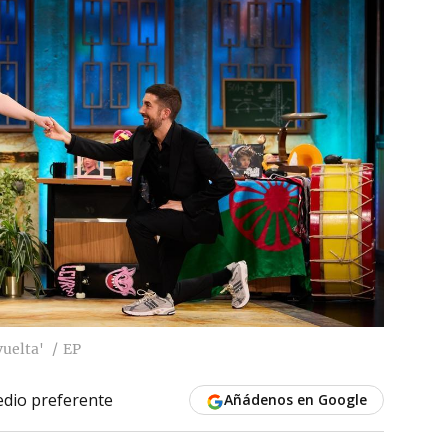
vuelta'
EP
dio preferente
Añádenos en Google