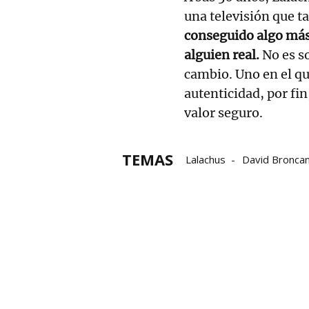
una televisión que t
conseguido algo más d
alguien real.
No es so
cambio. Uno en el qu
autenticidad, por fin
valor seguro.
TEMAS
Lalachus
David Bronca
bloque52
crónica social