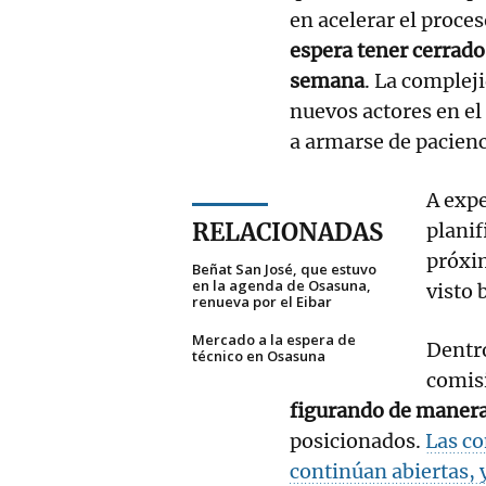
en acelerar el proces
espera tener cerrado
semana
. La compleji
nuevos actores en el
a armarse de pacienci
A expe
RELACIONADAS
planif
próxi
Beñat San José, que estuvo
en la agenda de Osasuna,
visto 
renueva por el Eibar
Mercado a la espera de
Dentro
técnico en Osasuna
comis
figurando de manera 
posicionados.
Las co
continúan abiertas,