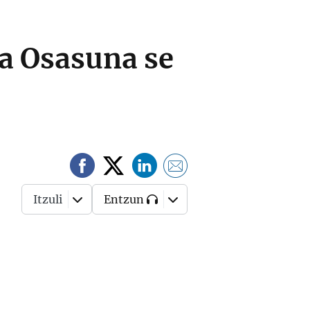
ra Osasuna se
Itzuli
Entzun