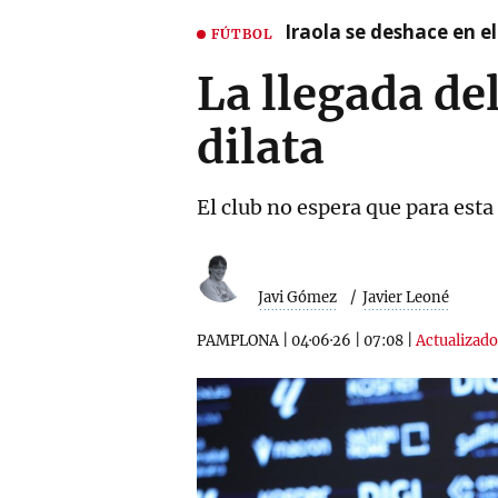
Iraola se deshace en e
FÚTBOL
La llegada de
dilata
El club no espera que para esta
Javi Gómez
Javier Leoné
PAMPLONA
|
04·06·26
|
07:08
|
Actualizado