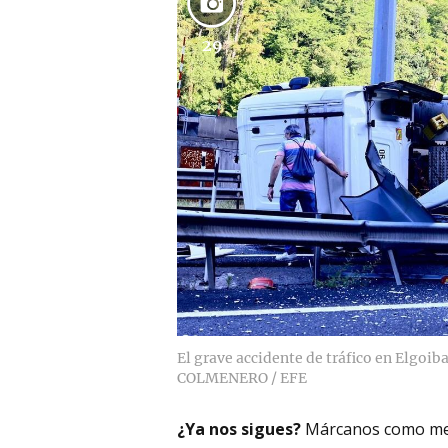
29
El grave accidente de tráfico en Elgoiba
COLMENERO / EFE
¿Ya nos sigues?
Márcanos como me