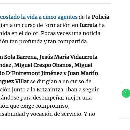
 costado la vida a cinco agentes
de la
Policía
gían a un curso de formación en
Iurreta
ha
ida en el dolor. Pocas veces una noticia
ón tan profunda y tan compartida.
n Sola Barrena
,
Jesús María Vidaurreta
ndez
,
Miguel Crespo Obanos
,
Miguel
io D’Entremont Jiménez
y
Juan Martín
guez Villar
se dirigían a un curso de
ión junto a la Ertzaintza. Iban a seguir
rándose para desempeñar mejor una
sión que exige compromiso,
sabilidad y vocación de servicio. Y no