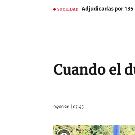
Adjudicadas por 135 
SOCIEDAD
Cuando el d
04·06·26
|
07:45