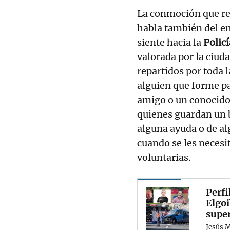
La conmoción que r
habla también del en
siente hacia la
Policí
valorada por la ciud
repartidos por toda 
alguien que forme pa
amigo o un conocido
quienes guardan un 
alguna ayuda o de a
cuando se les necesi
voluntarias.
Perfi
Elgoi
supe
Jesús 