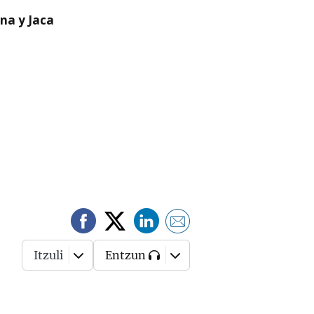
na y Jaca
Itzuli
Entzun