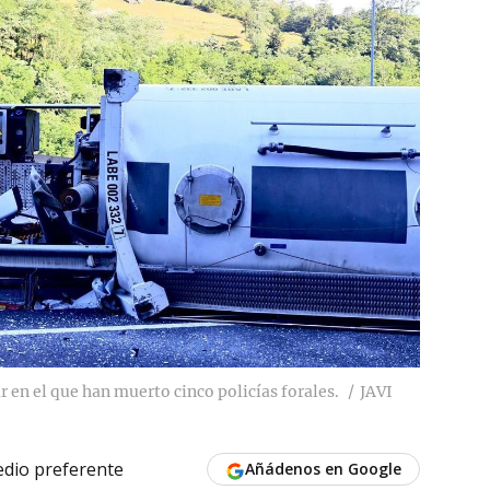
r en el que han muerto cinco policías forales.
JAVI
dio preferente
Añádenos en Google