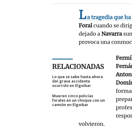
L
a tragedia que ha
Foral
cuando se diri
dejado a
Navarra
sum
provoca una conmoci
Fermí
RELACIONADAS
Ferná
Anton
Lo que se sabe hasta ahora
del grave accidente
Domín
ocurrido en Elgoibar
formac
Mueren cinco policías
prepa
forales en un choque con un
camión en Elgoibar
profe
respon
volvieron.