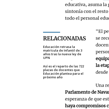
educativa, asuma la g
sintonía con el resto
todo el personal educ
"El pe
RELACIONADAS
se rec
docent
Educación retrasa la
matrícula de Infantil de 3
perso
años tras la nueva ley de
UPN
equipa
la eta
Así es el reparto de las 722
plazas de docentes que
desde 
Educación plantea para el
próximo año
Una re
Parlamento de Nava
esperanza de que es
haya compromisos co