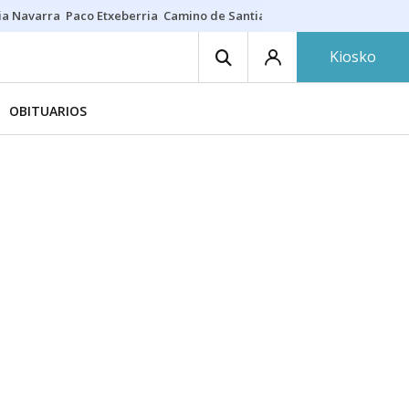
ia Navarra
Paco Etxeberria
Camino de Santiago
Eclipse solar en Nav
Kiosko
OBITUARIOS