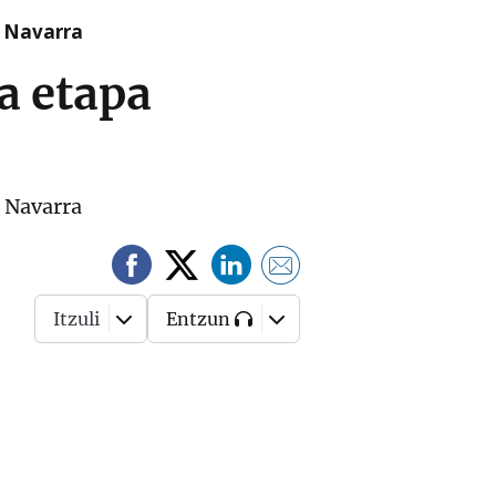
n Navarra
ta etapa
e Navarra
Itzuli
Entzun