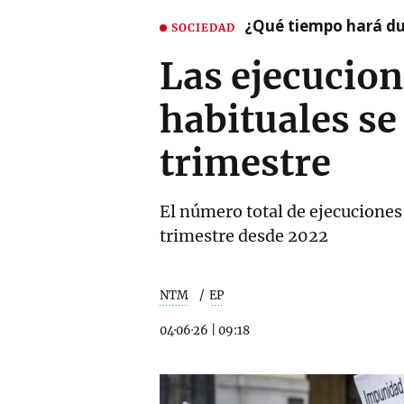
¿Qué tiempo hará dur
SOCIEDAD
Las ejecucion
habituales se
trimestre
El número total de ejecuciones
trimestre desde 2022
NTM
EP
04·06·26
|
09:18