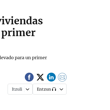
viviendas
l primer
elevado para un primer
Itzuli
Entzun