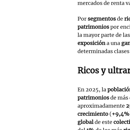
mercados de renta va
Por
segmentos
de
ri
patrimonios
por enc
la mayor parte de la
exposición
a una
ga
determinadas clases
Ricos y ultra
En 2025, la
població
patrimonios
de más 
aproximadamente
2
crecimiento
(
+9,4%
global
de este
colect