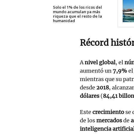
Solo el 1% de los ricos del
mundo acumulan ya más
riqueza que el resto de la
humanidad
Récord histó
A
nivel global
, el
nú
aumentó un
7,9%
el
mientras que su pat
desde
2018
, alcanz
dólares
(
84,41 billo
Este
crecimiento
se 
de los
mercados
de
a
inteligencia
artificia