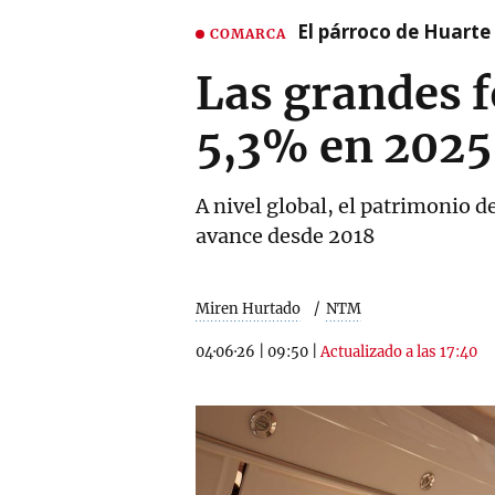
El párroco de Huarte 
COMARCA
Las grandes 
5,3% en 2025
A nivel global, el patrimonio d
avance desde 2018
Miren Hurtado
NTM
04·06·26
|
09:50
|
Actualizado a las 17:40