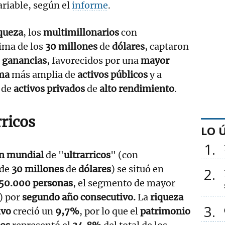
riable, según el
informe
.
queza
, los
multimillonarios
con
ima de los
30 millones
de
dólares
, captaron
s
ganancias
, favorecidos por una
mayor
ma
más amplia de
activos públicos
y a
 de
activos privados
de
alto rendimiento
.
rricos
LO 
1
n mundial
de "
ultrarricos
" (con
de
30 millones
de
dólares
) se situó en
2
50.000 personas
, el segmento de mayor
) por
segundo año consecutivo.
La
riqueza
3
ivo
creció un
9,7%
,
por lo que el
patrimonio