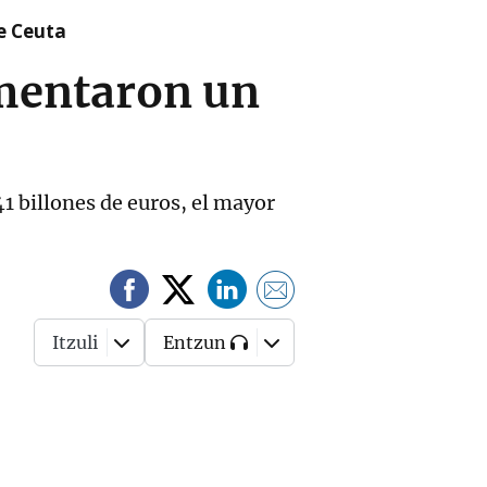
re Ceuta
umentaron un
41 billones de euros, el mayor
Itzuli
Entzun