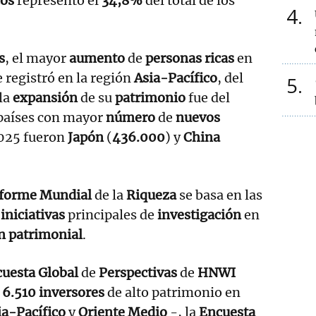
cos
representó el
34,8%
del total de los
4
s
, el mayor
aumento
de
personas ricas
en
e registró en la región
Asia-Pacífico
, del
5
 la
expansión
de su
patrimonio
fue del
s países con mayor
número
de
nuevos
2025 fueron
Japón
(
436.000
) y
China
forme Mundial
de la
Riqueza
se basa en las
 iniciativas
principales de
investigación
en
n patrimonial
.
uesta Global
de
Perspectivas
de
HNWI
a
6.510 inversores
de alto patrimonio en
ia-Pacífico
y
Oriente Medio
-, la
Encuesta