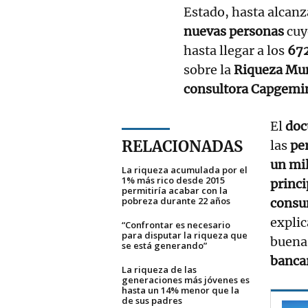
Estado, hasta alcanza
nuevas personas
cu
hasta llegar a los
672
sobre la
Riqueza Mu
consultora Capgemi
El
do
RELACIONADAS
las
pe
un mi
La riqueza acumulada por el
1% más rico desde 2015
princi
permitiría acabar con la
pobreza durante 22 años
cons
explic
“Confrontar es necesario
para disputar la riqueza que
buen
se está generando”
banca
La riqueza de las
generaciones más jóvenes es
hasta un 14% menor que la
de sus padres