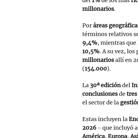
del
1%
de los más
ri
millonarios
.
Por
áreas geográfica
términos relativos s
9,4%
, mientras que
10,5%
. A su vez, lo
millonarios
allí en 
(
154.000
).
La
30ª edición
del
In
conclusiones
de
tres
el sector de la
gestió
Estas incluyen la
Enc
2026
- que incluyó 
América
,
Europa
,
As