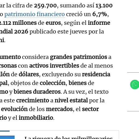
r la cifra de
259.700
, sumando así
13.100
yo
patrimonio financiero
creció un
6,7%
,
.112 millones
de
euros
, según el
informe
ndial 2026
publicado este jueves por la
ni
.
cumento
considera
grandes patrimonios
a
rsonas
con
activos
invertibles
de al menos
llón
de
dólares
, excluyendo su
residencia
pal
, objetos de
colección
,
bienes
de
umo
y
bienes duraderos
. A su vez, el texto
a este
crecimiento
a
nivel estatal
por la
a
evolución
de los
mercados
, el
sector
rio
y el
inmobiliario
.
La riqueza de los milmillonarios