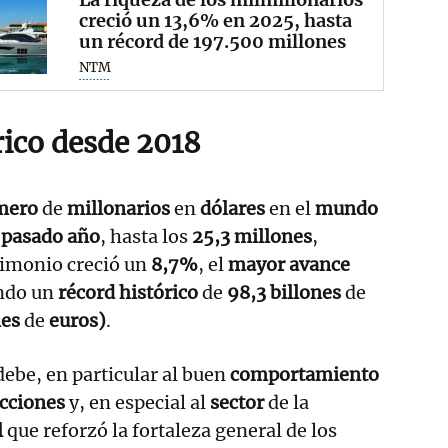
creció un 13,6% en 2025, hasta
un récord de 197.500 millones
NTM
rico desde 2018
mero
de
millonarios
en
dólares
en el
mundo
pasado año
, hasta los
25,3 millones
,
rimonio creció un
8,7%
, el
mayor avance
ando un
récord histórico
de
98,3 billones
de
nes
de
euros)
.
debe, en particular al buen
comportamiento
cciones
y, en especial al
sector
de la
l
que reforzó la fortaleza general de los