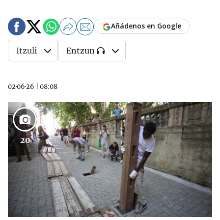
Añádenos en Google
Itzuli
Entzun
02·06·26
|
08:08
20