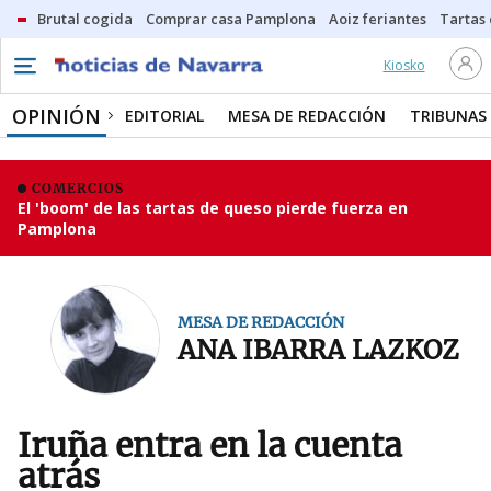
Brutal cogida
Comprar casa Pamplona
Aoiz feriantes
Tartas
Kiosko
OPINIÓN
EDITORIAL
MESA DE REDACCIÓN
TRIBUNAS
COMERCIOS
El 'boom' de las tartas de queso pierde fuerza en
Pamplona
MESA DE REDACCIÓN
ANA IBARRA LAZKOZ
Iruña entra en la cuenta
atrás