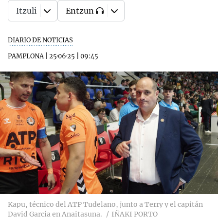
Itzuli
Entzun
DIARIO DE NOTICIAS
PAMPLONA
|
25·06·25
|
09:45
Kapu, técnico del ATP Tudelano, junto a Terry y el capitán
David García en Anaitasuna.
IÑAKI PORTO