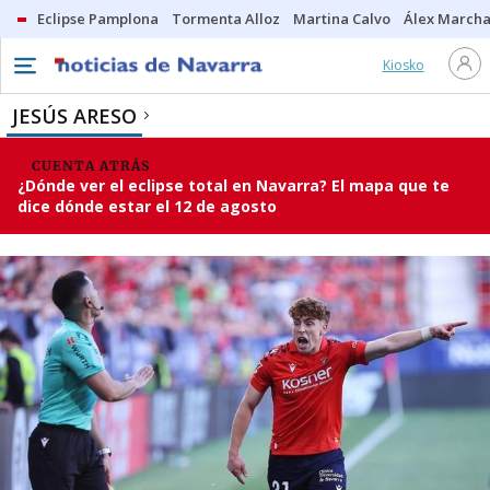
Eclipse Pamplona
Tormenta Alloz
Martina Calvo
Álex Marcha
Kiosko
JESÚS ARESO
CUENTA ATRÁS
¿Dónde ver el eclipse total en Navarra? El mapa que te
dice dónde estar el 12 de agosto