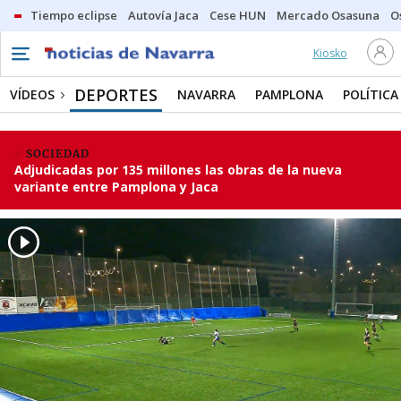
Tiempo eclipse
Autovía Jaca
Cese HUN
Mercado Osasuna
O
Kiosko
DEPORTES
VÍDEOS
NAVARRA
PAMPLONA
POLÍTICA
SOCIEDAD
Adjudicadas por 135 millones las obras de la nueva
variante entre Pamplona y Jaca