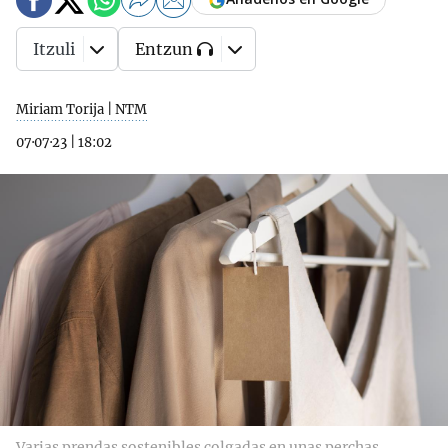
Itzuli
Entzun
Miriam Torija | NTM
07·07·23
|
18:02
Varias prendas sostenibles colgadas en unas perchas.