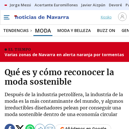
Jorge Messi
Acertante Euromillones
Javier Aizpún
Devoré
P
Kiosko
MODA
TENDENCIAS
MODA Y BELLEZA
BUZZ ON
GE
EL TIEMPO
Varias zonas de Navarra en alerta naranja por tormentas
Qué es y cómo reconocer la
moda sostenible
Después de la industria petrolífera, la industria de la
moda es la más contaminante del mundo, y algunos
irreductibles diseñadores pelean por conseguir una
moda sostenible dentro de una economía circular
Añádenos en Google