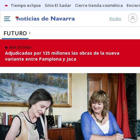
Tiempo eclipse
Sitio El Sadar
Cierre tienda cosmética
Encier
Kiosko
FUTURO
SOCIEDAD
Adjudicadas por 135 millones las obras de la nueva
variante entre Pamplona y Jaca