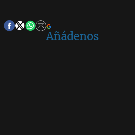
Añádenos
en
Google