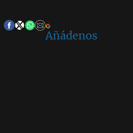
Añádenos
en
Google