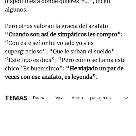
disponibles a donde quieres ir...”, dicen
algunos.
Pero otros valoran la gracia del azafato:
“
Cuando son así de simpáticos les compro”;
“Con este señor he volado yo y es
supergracioso”; “Que le suban el sueldo”;
“Este tipo es dios”; “Pero cómo se llama este
chico? Es buenísimo”;
“He viajado un par de
veces con ese azafato, es leyenda”.
TEMAS
Ryanair
Viral
Avión
pasajeros
Vuelo
loterías