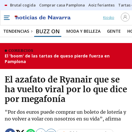
Brutal cogida
Comprar casa Pamplona
Aoiz feriantes
Tartas
Kiosko
BUZZ ON
TENDENCIAS
MODA Y BELLEZA
GENTE
H
COMERCIOS
El 'boom' de las tartas de queso pierde fuerza en
Pamplona
El azafato de Ryanair que se
ha vuelto viral por lo que dice
por megafonía
"Por dos euros puede comprar un boleto de lotería y
no volver a volar con nosotros en su vida”, afirma