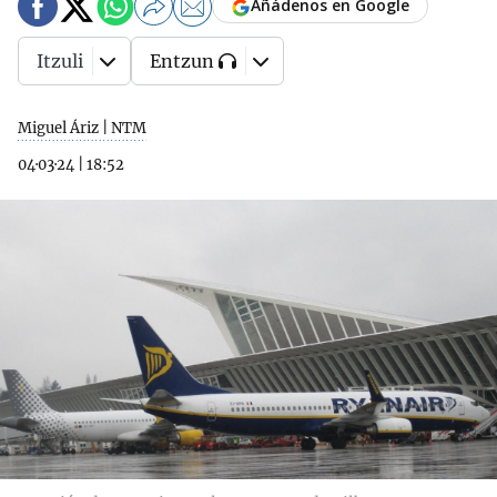
Añádenos en Google
Itzuli
Entzun
Miguel Áriz | NTM
04·03·24
|
18:52