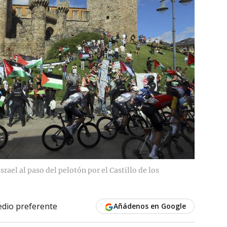
rael al paso del pelotón por el Castillo de los
dio preferente
Añádenos en Google