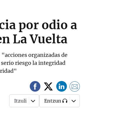
cia por odio a
en La Vuelta
e "acciones organizadas de
erio riesgo la integridad
uridad"
Itzuli
Entzun