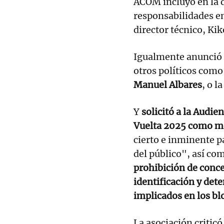
ACOM incluyó en la 
responsabilidades en
director técnico, Kik
Igualmente anunció
otros políticos como
Manuel Albares
, o l
Y
solicitó a la Audie
Vuelta 2025 como me
cierto e inminente pa
del público", así co
prohibición de conce
identificación y det
implicados en los bl
La asociación critic