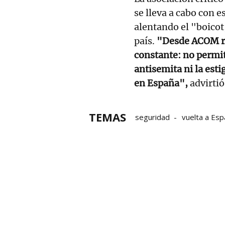
se lleva a cabo con 
alentando el "boicot
país.
"Desde ACOM re
constante: no permi
antisemita ni la esti
en España",
advirtió
TEMAS
seguridad
vuelta a Es
lesiones
Audiencia Naci