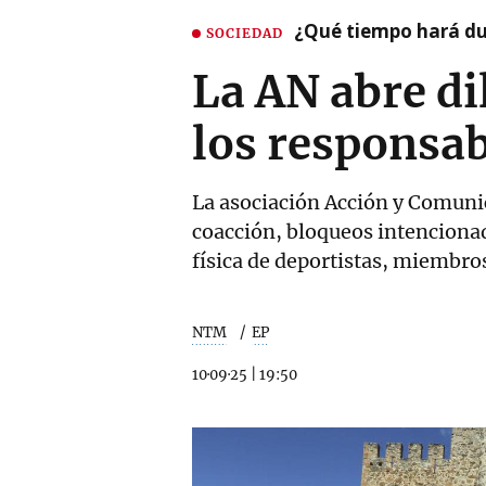
¿Qué tiempo hará dur
SOCIEDAD
La AN abre di
los responsabl
La asociación Acción y Comunic
coacción, bloqueos intenciona
física de deportistas, miembro
NTM
EP
10·09·25
|
19:50