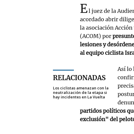
E
l juez de la Audi
acordado abrir dilig
la asociación Acció
(ACOM) por
presunto
lesiones y desórdene
al equipo ciclista I
Así lo
RELACIONADAS
confir
precis
Los ciclistas amenazan con la
neutralización de la etapa si
postur
hay incidentes en La Vuelta
denun
partidos políticos 
exclusión" del pelotó