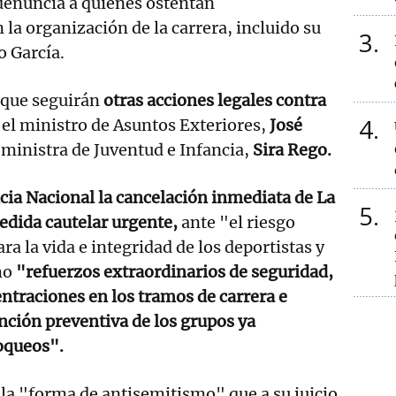
denuncia a quienes ostentan
 la organización de la carrera, incluido su
3
o García.
 que seguirán
otras acciones legales contra
4
 el ministro de Asuntos Exteriores,
José
a ministra de Juventud e Infancia,
Sira Rego.
ncia Nacional la cancelación inmediata de La
5
dida cautelar urgente,
ante "el riesgo
ra la vida e integridad de los deportistas y
mo
"refuerzos extraordinarios de seguridad,
ntraciones en los tramos de carrera e
ención preventiva de los grupos ya
oqueos".
ó la "forma de antisemitismo" que a su juicio