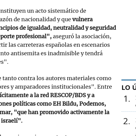
nstituyen un acto sistemático de
razón de nacionalidad y que
vulnera
ncipios de igualdad, neutralidad y seguridad
eporte profesional",
aseguró la asociación,
tir las carreteras españolas en escenarios
nto antisemita es inadmisible y tendrá
es".
e tanto contra los autores materiales como
LO 
ores y amparadores institucionales". Entre
ícitamente a la red RESCOP/BDS y a
1
iones políticas como EH Bildu, Podemos,
umar, "que han promovido activamente la
2
israelí".