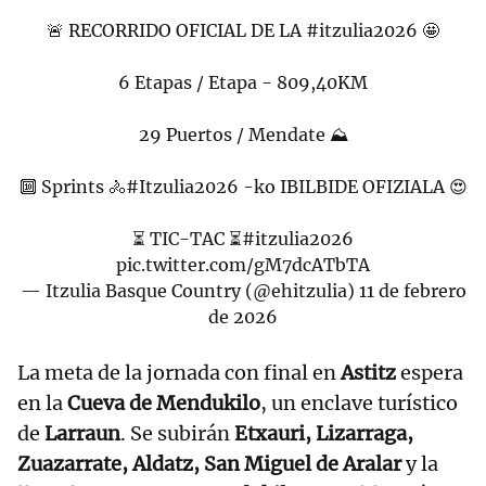
🚨 RECORRIDO OFICIAL DE LA
#itzulia2026
🤩
6 Etapas / Etapa - 809,40KM
29 Puertos / Mendate ⛰️
🔟 Sprints 🚴
#Itzulia2026
-ko IBILBIDE OFIZIALA 😍
⏳ TIC-TAC ⏳
#itzulia2026
pic.twitter.com/gM7dcATbTA
— Itzulia Basque Country (@ehitzulia)
11 de febrero
de 2026
La meta de la jornada con final en
Astitz
espera
en la
Cueva de Mendukilo
, un enclave turístico
de
Larraun
. Se subirán
Etxauri, Lizarraga,
Zuazarrate, Aldatz, San Miguel de Aralar
y la