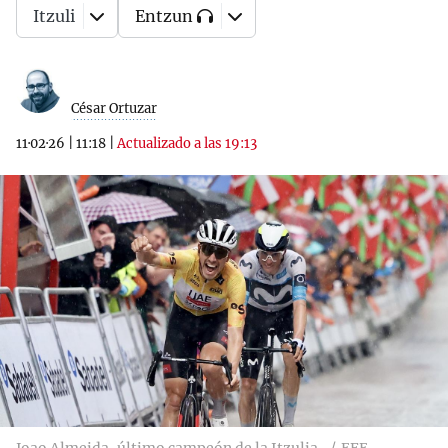
Itzuli
Entzun
César Ortuzar
11·02·26
|
11:18
|
Actualizado a las 19:13