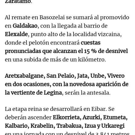
Zaratamo
.
Al remate en Basozelai se sumará al promovido
en
Galdakao
, con la llegada al barrio de
Elexalde
, punto alto de la localidad vizcaina,
donde el pelotón encontrará
cuestas
pronunciadas que alcanzan el 15 % de desnivel
en una subida de más de un kilómetro.
Aretxabalgane, San Pelaio, Jata, Unbe, Vivero
en dos ocasiones, con la novedosa aparición de
la vertiente de Legina
, serán la antesala.
La etapa reina se desarrollará en Eibar. Se
deberán ascender
Elkorrieta, Azurki, Etumeta,
Kalbario, Krabelin, Trabakua, Izua y Urkaregi
en una jornada con un desnivel de 3.841 metros