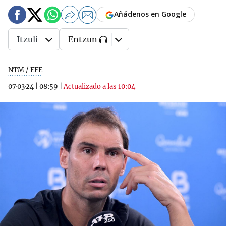
Añádenos en Google
Itzuli
Entzun
NTM / EFE
07·03·24
|
08:59
|
Actualizado a las 10:04