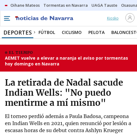
Oihane Mateos
Tormentas en Navarra
UAGA Tauste
Osasuna
Kiosko
DEPORTES
FÚTBOL
CICLISMO
PELOTA
BALONCEST
EL TIEMPO
AEMET vuelve a elevar a naranja el aviso por tormentas
hoy domingo en Navarra
La retirada de Nadal sacude
Indian Wells: "No puedo
mentirme a mí mismo"
El torneo perdió además a Paula Badosa, campeona
en Indian Wells en 2021, quien renunció por lesión a
escasas horas de su debut contra Ashlyn Krueger